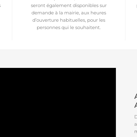
s
seront également disponibles sur
demande à la mairie, aux heures
d’ouverture habituelles, pour les
personnes qui le souhaitent.
D
a
m