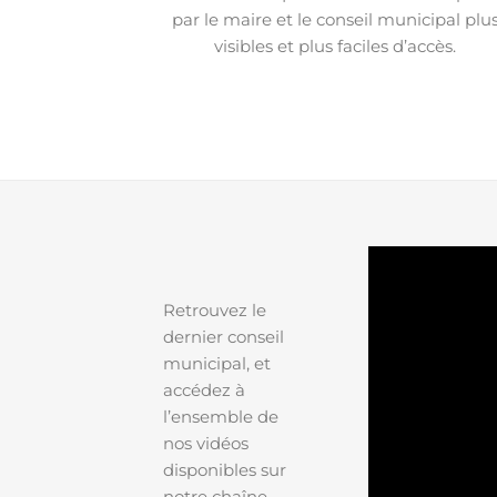
par le maire et le conseil municipal plu
visibles et plus faciles d’accès.
Retrouvez le
dernier conseil
municipal, et
accédez à
l’ensemble de
nos vidéos
disponibles sur
notre chaîne