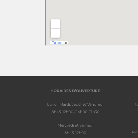
HORAIRES D’OUVERTURE
Lundi, Mardi, Jeudi et Vendredi
f
8h45-12h00 / 14h00-17h30
Mercredi et Samedi
pol
8h45-12h00