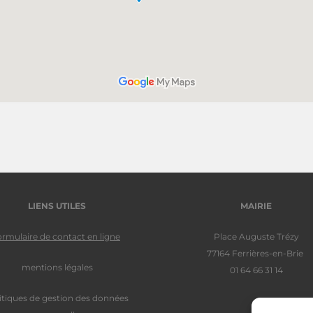
LIENS UTILES
MAIRIE
ormulaire de contact en ligne
Place Auguste Trézy
77164 Ferrières-en-Brie
mentions légales
01 64 66 31 14
itiques de gestion des données