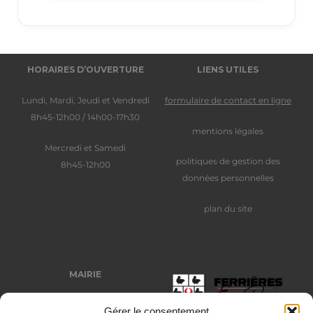
HORAIRES D’OUVERTURE
LIENS UTILES
Lundi, Mardi, Jeudi et Vendredi
formulaire de contact en ligne
8h45-12h00 / 14h00-17h30
mentions légales
Mercredi et Samedi
politiques de gestion des
8h45-12h00
données personnelles
plan du site
MAIRIE
Place Auguste Trézy
Gérer le consentement