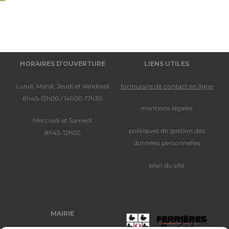
HORAIRES D’OUVERTURE
LIENS UTILES
Lundi, Mardi, Jeudi et Vendredi
formulaire de contact en ligne
8h45-12h00 / 14h00-17h30
mentions légales
Mercredi et Samedi
politiques de gestion des
8h45-12h00
données personnelles
plan du site
MAIRIE