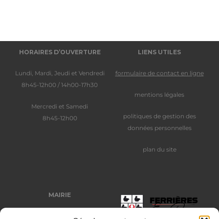
HORAIRES D’OUVERTURE
LIENS UTILES
Lundi, Mardi, Jeudi et Vendredi
formulaire de contact en ligne
8h45-12h00 / 14h00-17h30
mentions légales
Mercredi et Samedi
politiques de gestion des
8h45-12h00
données personnelles
plan du site
MAIRIE
Place Auguste Trézy